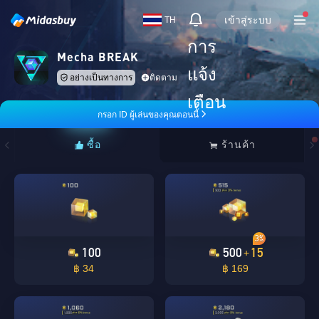
เข้าสู่ระบบ
TH
การ
Mecha BREAK
แจ้ง
อย่างเป็นทางการ
ติดตาม
เตือน
กรอก ID ผู้เล่นของคุณตอนนี้
ซื้อ
ร้านค้า
3%
100
500
15
+
฿ 34
฿ 169