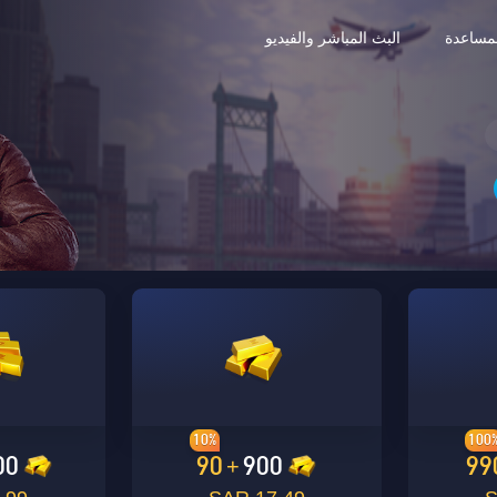
مساعدة
البث المباشر والفيديو
10%
100
00
90
900
99
+