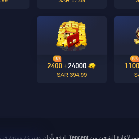
99 SAR
17.49 SAR
10%
10%
2400
24000
110
+
394.99 SAR