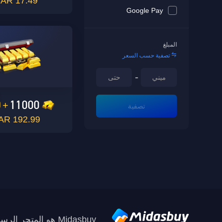
17.49 SAR
Google Pay
المبلغ
تصفية حسب السعر
-
0
11000
+
تصفية
192.99 SAR
Midasbuy هو المتجر الرسمي لإعادة الشحن من Tencent. ادفع بأمان وسرعة ومتعة في Midasbuy.