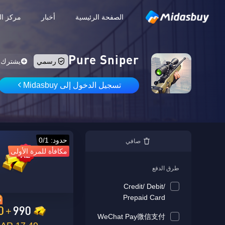
الصفحة الرئيسية
أخبار
مركز ال
Pure Sniper
رسمي
يشترك
تسجيل الدخول إلى Midasbuy
حدود: 0/1
صافي
مكافأة للمرة الأولى
طرق الدفع
Credit/ Debit/
Prepaid Card
%
0
990
+
WeChat Pay微信支付