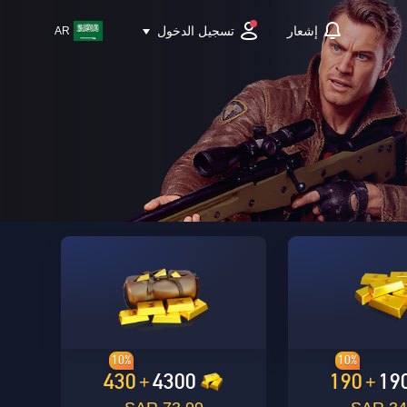
تسجيل الدخول
إشعار
AR
10%
10%
430
4300
190
19
+
+