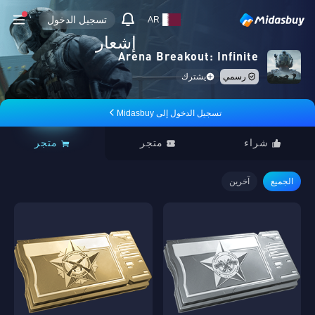
تسجيل الدخول
AR
إشعار
Arena Breakout: Infinite
رسمي
يشترك
تسجيل الدخول إلى Midasbuy
شراء
متجر
متجر
الجميع
آخرين