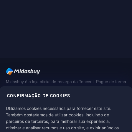
Midasbuy é a loja oficial de recarga da Tencent. Pague de forma
segura, rápida e divertida na Midasbuy.
CONFIRMAÇÃO DE COOKIES
Utilizamos cookies necessários para fornecer este site.
Siga-nos em
Também gostaríamos de utilizar cookies, incluindo de
parceiros de terceiros, para melhorar sua experiência,
otimizar e analisar recursos e uso do site, e exibir anúncios