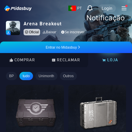
Login
PT
Notificação
Arena Breakout
Oficial
Baixar
Se inscrever
Entrar no Midasbuy
COMPRAR
RECLAMAR
LOJA
BP
tudo
Unimonth
Outros