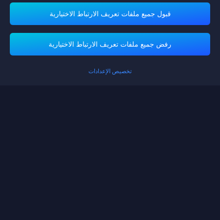
قبول جميع ملفات تعريف الارتباط الاختيارية
تدعم منصة ميداس باي طرق الدفع
رفض جميع ملفات تعريف الارتباط الاختيارية
تخصيص الإعدادات
Contact us.
إذا كنت بحاجة إلى أي مساعدة، يرجى التواصل معنا عن طريق النقر على "خدمة
العملاء" للتواصل معنا.
خدمة الزبائن
شروط الخدمة
سياسة الخصوصية
سياسة الكوكيز
تفضيل ملفات تعريف الارتباط
إشعار حقوق النشر©High Morale Developments Limited. حفظت جميع الحقوق