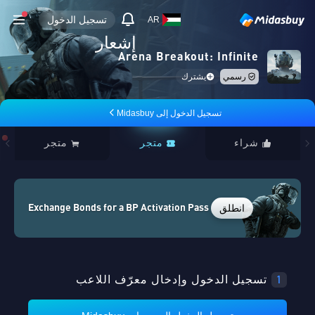
تسجيل الدخول
AR
إشعار
Arena Breakout: Infinite
رسمي
يشترك
تسجيل الدخول إلى Midasbuy
شراء
متجر
متجر
انطلق
Exchange Bonds for a BP Activation Pass
1
تسجيل الدخول وإدخال معرّف اللاعب