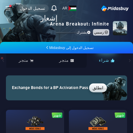
تسجيل الدخول
AR
إشعار
Arena Breakout: Infinite
رسمي
يشترك
تسجيل الدخول إلى Midasbuy
شراء
متجر
متجر
انطلق
Exchange Bonds for a BP Activation Pass
شهير
شهير