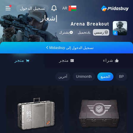
تسجيل الدخول
AR
إشعار
Arena Breakout
رسمي
تحميل
يشترك
تسجيل الدخول إلى Midasbuy
شراء
متجر
متجر
BP
الجميع
Unimonth
آخرين