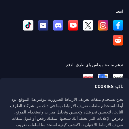
اتبعنا
تدعم منصة ميداس باي طرق الدفع
تأكيد COOKIES
نحن نستخدم ملفات تعريف الارتباط الضرورية لتوفير هذا الموقع. نود
اتصل بنا
أيضًا استخدام ملفات تعريف الارتباط، بما في ذلك من شركاء الطرف
إذا كنت بحاجة إلى أي مساعدة، يرجى التواصل معنا عن طريق النقر على "خدمة
الثالث، لتحسين تجربتك، وتحسين وتحليل ميزات واستخدام الموقع،
العملاء" للتواصل معنا.
وعرض الإعلانات التي نعتقد أنك ستحبها. يمكنك رفض أو قبول ملفات
تعريف الارتباط الاختيارية. اكتشف كيفية استخدامنا لملفات تعريف
خدمة الزبائن