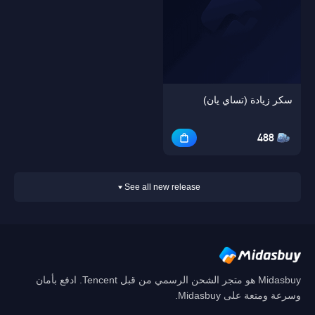
سكر زيادة (تساي يان)
488
See all new release
Midasbuy هو متجر الشحن الرسمي من قبل Tencent. ادفع بأمان
وسرعة ومتعة على Midasbuy.