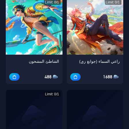
Limit: 0/1
Limit: 0/1
راعي السماء (جوانغ زي)
الشاطئ المشحون
488
1688
Limit: 0/1