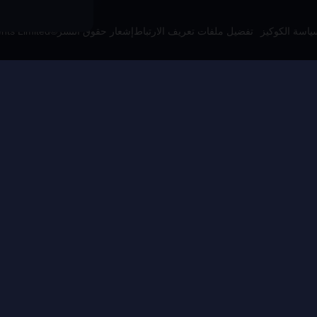
ياسة الكوكيز
تفضيل ملفات تعريف الارتباط
إشعار حقوق النشر©High Morale Developments Limited. حفظت جميع الحقوق