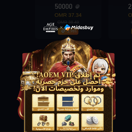
50000
2
37.34 OMR
38.49 OMR
-2.98%