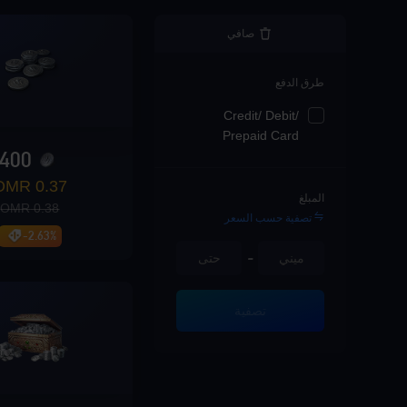
صافي
طرق الدفع
Credit/ Debit/
Prepaid Card
400
0.37 OMR
المبلغ
0.38 OMR
تصفية حسب السعر
-2.63%
-
تصفية