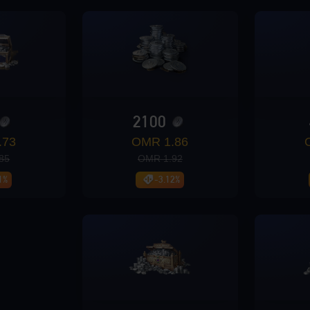
2100
73 OMR
1.86 OMR
5 OMR
1.92 OMR
1%
-3.12%