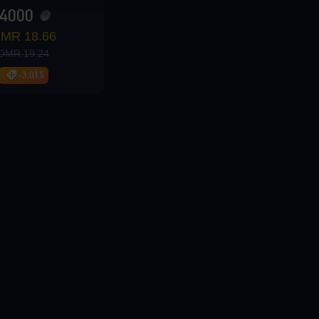
4000
18.66 OMR
19.24 OMR
-3.01%