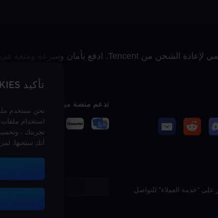
تأكيد COOKIES
تدعم منصة ميداس باي طرق الدفع
نحن نستخدم ملفات
استخدام ملفات 
تجربتك ، وتحسين 
أنك ستحبها. لمز
 على "خدمة العملاء" للتواصل