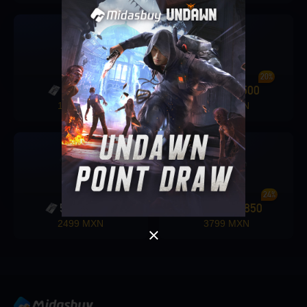
19%
20%
2000
375
2500
500
+
+
1029 MXN
1299 MXN
OK
Singapore
DE ACUERDO
24%
24%
5000
1200
7600
1850
+
+
2499 MXN
3799 MXN