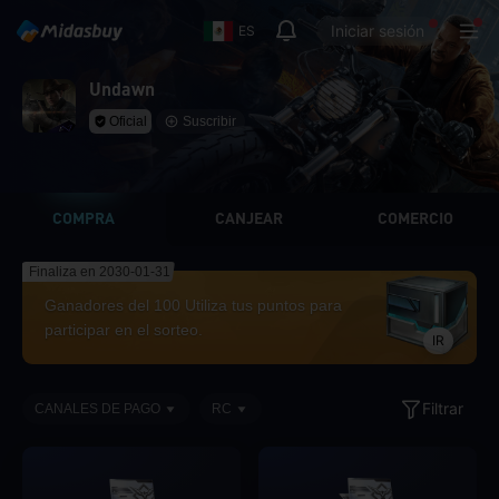
Iniciar sesión
ES
Undawn
Oficial
Suscribir
COMPRA
CANJEAR
COMERCIO
Finaliza en 2030-01-31
Ganadores del 100 Utiliza tus puntos para
participar en el sorteo.
IR
Filtrar
CANALES DE PAGO
RC