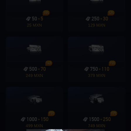
10%
12%
50
5
250
30
+
+
25 MXN
129 MXN
14%
15%
500
70
750
110
+
+
249 MXN
379 MXN
15%
17%
1000
150
1500
250
+
+
499 MXN
749 MXN