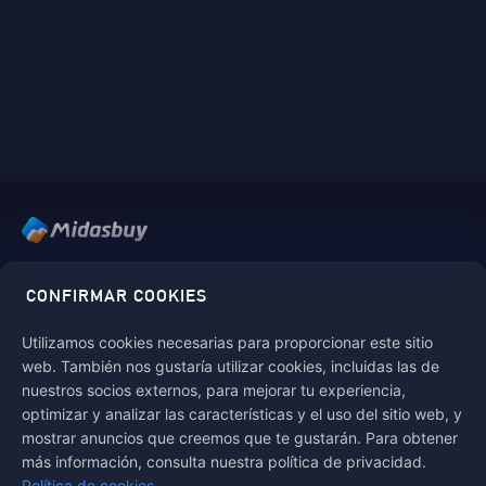
Midasbuy es la tienda oficial de recargas de Tencent. Paga de
forma segura, rápida y divertida en Midasbuy.
CONFIRMAR COOKIES
Utilizamos cookies necesarias para proporcionar este sitio
web. También nos gustaría utilizar cookies, incluidas las de
Midasbuy admite métodos de pago
nuestros socios externos, para mejorar tu experiencia,
optimizar y analizar las características y el uso del sitio web, y
mostrar anuncios que creemos que te gustarán. Para obtener
más información, consulta nuestra política de privacidad.
Política de cookies