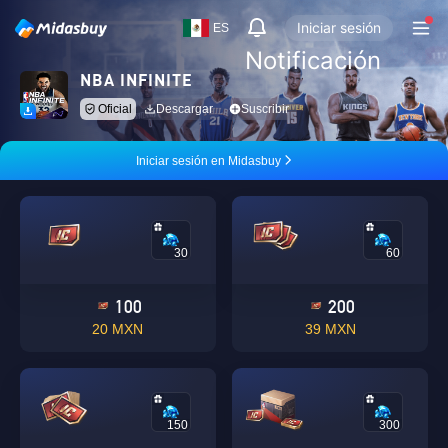
Iniciar sesión
ES
Notificación
NBA INFINITE
Oficial
Descargar
Suscribir
Iniciar sesión en Midasbuy
30
60
100
200
20 MXN
39 MXN
150
300