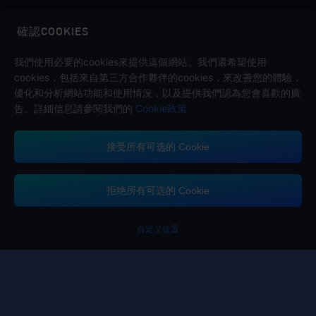
確認COOKIES
關注我們
我們使用必要的cookies來提供這個網站。我們還希望使用
cookies，包括來自第三方合作夥伴的cookies，來改善您的體驗，
優化和分析網站功能和使用情況，以及提供我們認為您會喜歡的廣
告。詳細信息請參閱我們的
Cookie政策
接受所有可选的 Cookie
Midasbuy支持的付款方式
拒绝所有可选的 Cookie
你多拿了額外的
請完成您
自定义设置
聯系我們.
如果您需要任何幫助，請點擊「客戶服務」與我們聯繫。
客戶服務