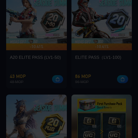
-10.41%
-10.41%
最高可獲得 140 獎金
A20 ELITE PASS (LV1-50)
ELITE PASS（LV1-100)
43 MOP
86 MOP
48 MOP
96 MOP