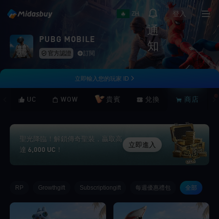
登入
ZH
通
PUBG MOBILE
知
官方認證
訂閱
立即輸入您的玩家 ID
UC
WOW
貴賓
兌換
商店
聖光降臨！解鎖傳奇聖裝，贏取高
立即進入
達 6,000 UC！
RP
Growthgift
Subscriptiongift
每週優惠禮包
全部