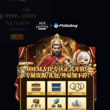
110%
9999
10999
+
784.73 MOP
809 MOP
-3%