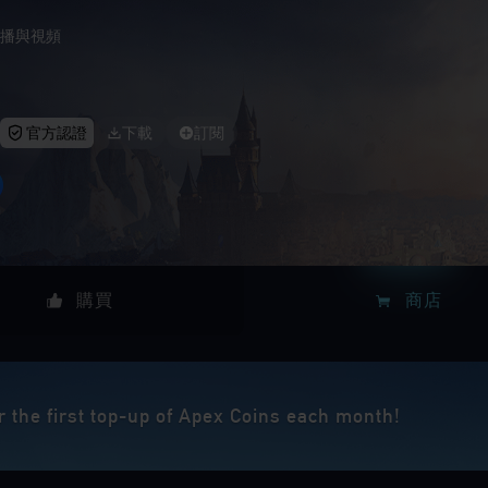
播與視頻
官方認證
下載
訂閱
購買
商店
r the first top-up of Apex Coins each month!