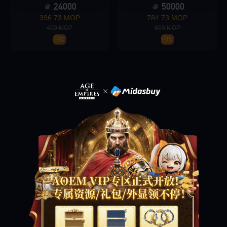
24000
50000
396.73 MOP
784.73 MOP
409 MOP
809 MOP
Loading...
-3%
-3%
Loading...
Loading...