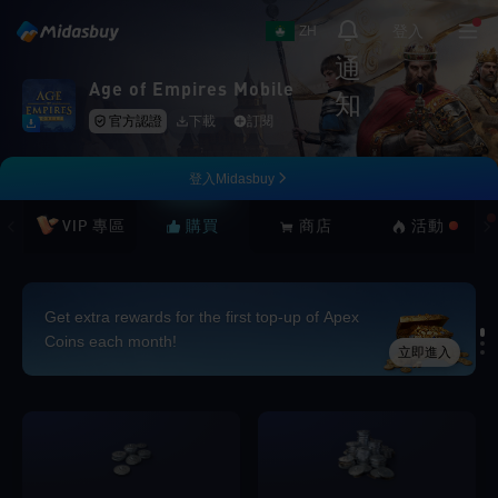
登入
ZH
通
Age of Empires Mobile
知
官方認證
下載
訂閱
登入Midasbuy
VIP 專區
購買
商店
活動
Get extra rewards for the first top-up of Apex
Coins each month!
立即進入
Loading...