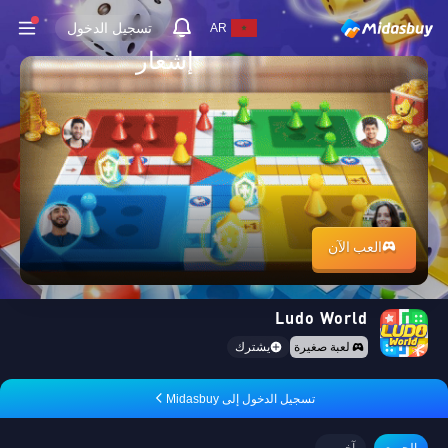
تسجيل الدخول
AR
إشعار
العب الآن
Ludo World
لعبة صغيرة
يشترك
تسجيل الدخول إلى Midasbuy
الجميع
آخرين