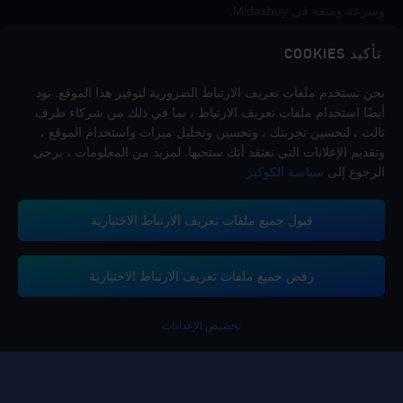
وسرعة ومتعة في Midasbuy.
تأكيد COOKIES
اتبعنا
نحن نستخدم ملفات تعريف الارتباط الضرورية لتوفير هذا الموقع. نود
أيضًا استخدام ملفات تعريف الارتباط ، بما في ذلك من شركاء طرف
ثالث ، لتحسين تجربتك ، وتحسين وتحليل ميزات واستخدام الموقع ،
وتقديم الإعلانات التي نعتقد أنك ستحبها. لمزيد من المعلومات ، يرجى
الرجوع إلى
سياسة الكوكيز
قبول جميع ملفات تعريف الارتباط الاختيارية
تدعم منصة ميداس باي طرق الدفع
رفض جميع ملفات تعريف الارتباط الاختيارية
تخصيص الإعدادات
Contact us.
إذا كنت بحاجة إلى أي مساعدة، يرجى التواصل معنا عن طريق النقر على "خدمة
العملاء" للتواصل معنا.