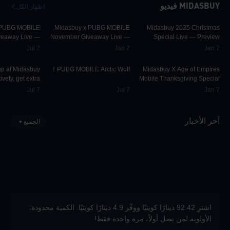
MIDASBUY فيديو
اظهار الكل
42.2K
00:00:58
31.5K
00:01:10
30K
 PUBG MOBILE
Midasbuy x PUBG MOBILE
Midasbuy 2025 Christmas
iveaway Live —
November Giveaway Live —
Special Live — Preview
Preview
Preview Now!
Jul 7
Jan 7
Jan 7
36.9K
00:00:13
74.8K
00:01:22
9.7K
up at Midasbuy
PUBG MOBILE Arctic Wolf！
Midasbuy X Age of Empires
vely, get extra
Mobile Thanksgiving Special
 UC and much
Live — Preview Now!
Jul 7
Jul 7
Jan 7
re as rewards!
آخر الأخبار
الجميع
اشترِ 92.42 دينارًا كويتيًا ووفّر 4.9 دينارًا كويتيًا. الكمية محدودة،
الأولوية لمن يصل أولاً، مرة واحدة فقط!