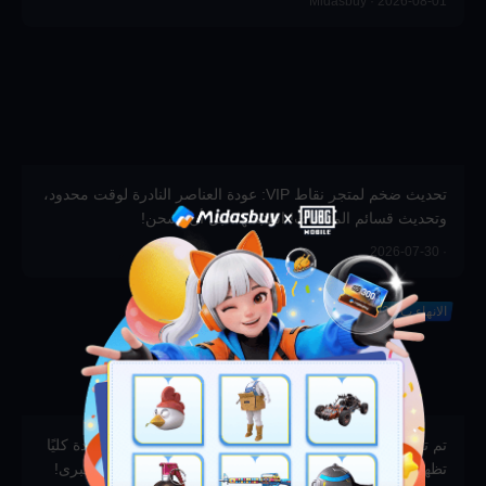
Midasbuy · 2026-08-01
تحديث ضخم لمتجر نقاط VIP: عودة العناصر النادرة لوقت محدود،
وتحديث قسائم المكافآت! استبدلها قبل أن تشحن!
· 2026-07-30
الانهاء ب 2026-12-31
تم تحديث مجموعة جوائز سحب الرموز! عناصر نادرة وجديدة كليًا
تظهر لأول مرة بشكل مذهل—شارك الآن واربح الجوائز الكبرى!