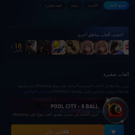
جميع الألعاب
الأحدث
ترفيه
لعبة صغيرة
اكتشف ألعاب مناطق أخرى
18
الألعاب
ألعاب صغيرة
يرجى ملاحظة أن الألعاب المصغرة المتاحة على موقع Midasbuy يتم تشغيلها
بواسطة مزودين خارجيين وليس بواسطة Midasbuy.
المزيد من التفاصيل
POOL CITY - 8 BALL
!بدون الحاجة إلى تحميل تطبيق! العب فورًا على Midasbuy
العب الآن