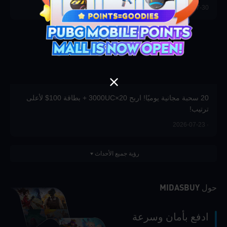
Midasbuy · 2026-07-30
20 سحبة مجانية يوميًا! اربح 20×3000UC + بطاقة 100$ لأعلى
ترتيب!
· 2026-07-23
رؤية جميع الأحداث
حول MIDASBUY
ادفع بأمان وسرعة