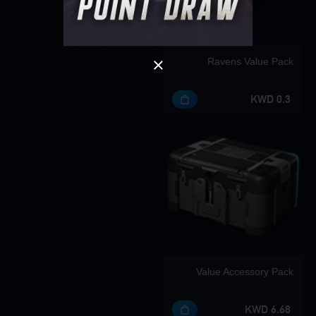
Ravens Value Pack
0.3 KWD
Value Accessory Pack
6.68 KWD