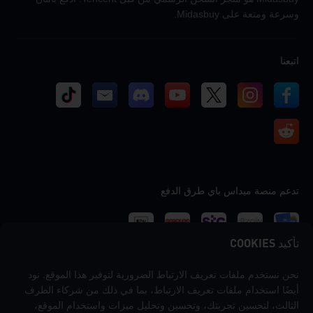
وسرعة ومتعة على Midasbuy.
اتبعنا
تدعم منصة ميداس باي طرق الدفع
تأكيد COOKIES
نحن نستخدم ملفات تعريف الارتباط الضرورية لتوفير هذا الموقع. نود
اتصل بنا
أيضًا استخدام ملفات تعريف الارتباط، بما في ذلك من شركاء الطرف
إذا كنت بحاجة إلى أي مساعدة، يرجى التواصل معنا عن طريق النقر على "خدمة
الثالث، لتحسين تجربتك، وتحسين وتحليل ميزات واستخدام الموقع،
العملاء" للتواصل معنا.