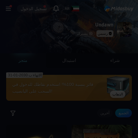
تسجيل الدخول
AR
Undawn
رسمي
يشترك
شراء
استبدال
متجر
الانهاء ب 2030-01-31
فائز بنسبة 100%! استخدم نقاطك للدخول في
السحب على اليانصيب!
الذهاب
الجميع
آخرين