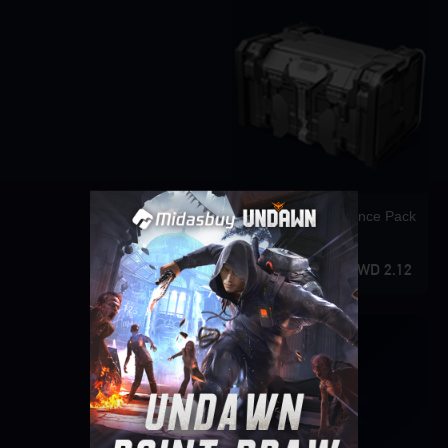
Rookie Enhance Pack
2.12 KWD
Singapore
OK
نعم