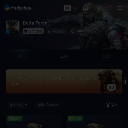
로그인
KO
뉴 하이프 복권 대성공! 최대 35% 보너스 충전하
세요!
GO
Delta Force
공식 인증
다운로드
Subscribe
한정 특가! Midasbuy에서 최대 50% 할인 & 델타
코인 35% 추가 적립
GO
구매
교환
상점
뉴 하이프 복권 대성공! 최대 35% 보너스 충전하
세요!
GO
필터
결제 채널
Delta Coins
한정 특가! Midasbuy에서 최대 50% 할인 & 델타
코인 35% 추가 적립
Popular
Popular
GO