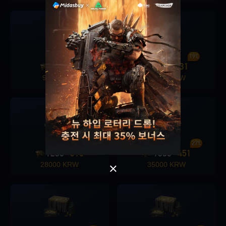
18%
19%
420
74
680
131
+
+
Singapore
9800 KRW
14000 KRW
OK
좋아요
25%
27%
1280
315
1680
451
+
+
28000 KRW
35000 KRW