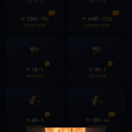
30%
35%
3280
982
6480
2236
+
+
70000 KRW
140000 KRW
6%
7%
18
1
30
2
+
+
400 KRW
700 KRW
8%
15%
60
5
300
44
+
+
1400 KRW
7000 KRW