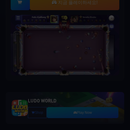
지금 플레이하세요!
LUDO WORLD
Shop
Play Now