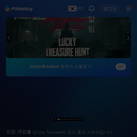
로그인
KO
알
림
Arena Breakout 행운의 보물찾기
GO
당사는 Tencent의 공식
모든 게임
당사는 Tencent의 공식 충전 스토어입니다.