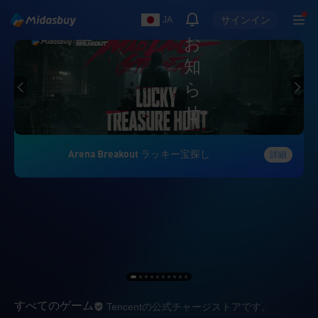
サインイン
JA
お
知
ら
せ
Arena Breakout ラッキー宝探し
詳細
Tencentの公式チ
すべてのゲーム
Tencentの公式チャージストアです。