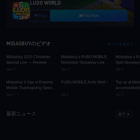
LUDO WORLD
Shop
Play Now
MIDASBUYのビデオ
すべてを見る
29.9K
00:01:10
31.5K
00:00:58
42.2K
Midasbuy 2025 Christmas
Midasbuy x PUBG MOBILE
Midasbuy x 
Special Live — Preview
November Giveaway Live —
April Giveawa
Preview Now!
Preview
Jan 7
Jan 7
Jul 7
9.7K
00:01:22
74.7K
00:00:13
36.9K
Midasbuy X Age of Empires
PUBG MOBILE Arctic Wolf！
Top up at Mid
Mobile Thanksgiving Special
accumulatively
Live — Preview Now!
PUBG MOBILE
Jan 7
Jul 7
Jul 7
more as rewar
最新ニュース
全て