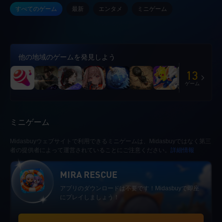
すべてのゲーム
最新
エンタメ
ミニゲーム
他の地域のゲームを発見しよう
13
ゲーム
ミニゲーム
Midasbuyウェブサイトで利用できるミニゲームは、Midasbuyではなく第三
者の提供者によって運営されていることにご注意ください。
詳細情報
MIRA RESCUE
アプリのダウンロードは不要です！Midasbuyで即座
にプレイしましょう！