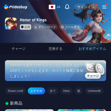
サインイン
JA
Honor of Kings
公式
ダウンロード
メール受信
チャージ
交換する
おすすめアイテム
100%の当選率！8ポイントごとに充電すると、
10ポイントがもらえます。ポイント抽選に参加
チャージ
しましょう！
Share Limit
おすすめ
全て
Hero
肌
Unimonth
新商品