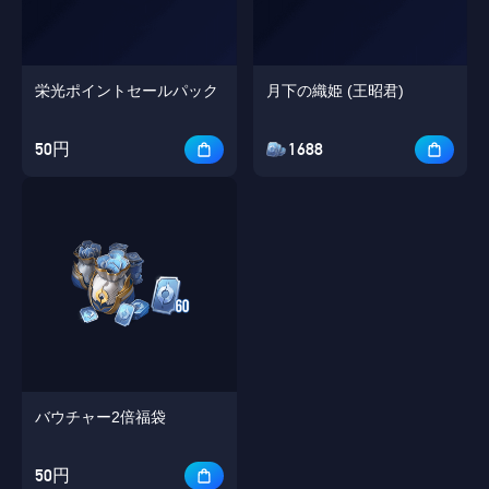
栄光ポイントセールパック
月下の織姫 (王昭君)
50円
1688
バウチャー2倍福袋
50円