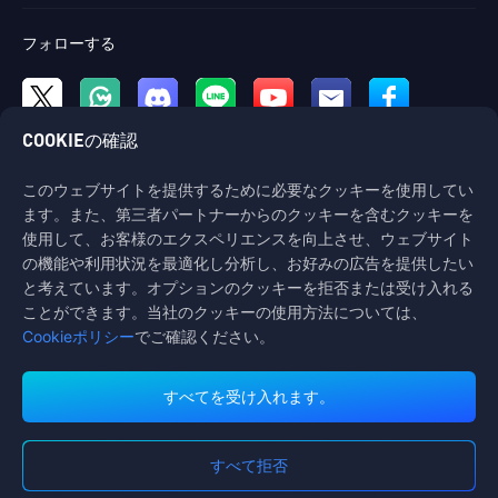
フォローする
COOKIEの確認
このウェブサイトを提供するために必要なクッキーを使用してい
ます。また、第三者パートナーからのクッキーを含むクッキーを
使用して、お客様のエクスペリエンスを向上させ、ウェブサイト
お問い合わせ
の機能や利用状況を最適化し分析し、お好みの広告を提供したい
お手伝いが必要な場合は、「お問い合わせ」をクリックして、お問い合わせ
と考えています。オプションのクッキーを拒否または受け入れる
ください。
ことができます。当社のクッキーの使用方法については、
顧客サービス
Cookieポリシー
でご確認ください。
すべてを受け入れます。
すべて拒否
利用規約
プライバシーポリシー
Cookieポリシー
Cookieの設定