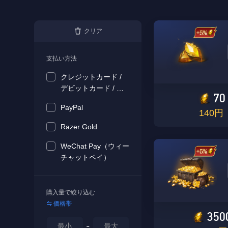
クリア
支払い方法
クレジットカード /
デビットカード / プ
70
リペイドカード
PayPal
140円
Razer Gold
WeChat Pay（ウィー
チャットペイ）
購入量で絞り込む
価格帯
350
-