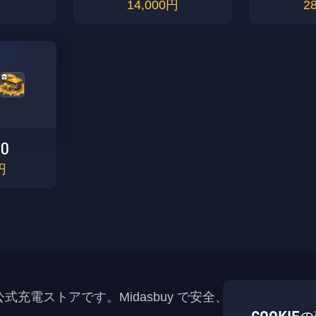
で100％ボーナスポイント。 例: 60UC をリチャージし、初
OK
14,000円
2
もう一度はリマインドしないでください。
回リチャージを満たし、クレジット カードを使用した場
OK
合、10+10*200%=30 ポイントを獲得します。 2. リチャー
ジ時のボーナスUCはボーナスポイントの対象外となりま
わかりました
合計
支払いを確認します。
す。
わかりました
00
円
ent の公式充電ストアです。Midasbuy で安全、高速、楽し