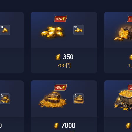
350
700円
1
プレイヤー ID 確認
VIPポイント
報酬がゲーム内のバックパックに送信されました！
V1 ～ V8 で利用可能
プレイヤーIDを再度ご確認ください。
ニックネーム:
1. 60UC のリチャージまたは引き換えごとに 10 ボーナス
プレイヤーID:
プレイヤーID
0
7000
ポイント。 初回チャージまたはクレジットカードチャージ
Singapore