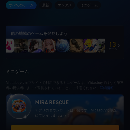
すべてのゲーム
最新
エンタメ
ミニゲーム
他の地域のゲームを発見しよう
13
ゲーム
ミニゲーム
Midasbuyウェブサイトで利用できるミニゲームは、Midasbuyではなく第三
者の提供者によって運営されていることにご注意ください。
詳細情報
MIRA RESCUE
アプリのダウンロードは不要です！Midasbuyで即座
にプレイしましょう！