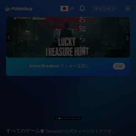
サインイン
JA
お
知
ら
せ
Arena Breakout ラッキー宝探し
詳細
Tencentの公式チ
すべてのゲーム
Tencentの公式チャージストアです。