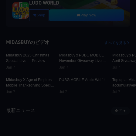
LUDO WORLD
Shop
Play Now
MIDASBUYのビデオ
すべてを見る
29.9K
00:01:10
31.4K
00:00:58
42.2K
Midasbuy 2025 Christmas
Midasbuy x PUBG MOBILE
Midasbuy x 
Special Live — Preview
November Giveaway Live —
April Giveawa
Preview Now!
Preview
Jan 7
Jan 7
Jul 7
9.7K
00:01:22
74.7K
00:00:13
36.9K
Midasbuy X Age of Empires
PUBG MOBILE Arctic Wolf！
Top up at Mid
Mobile Thanksgiving Special
accumulatively
Live — Preview Now!
PUBG MOBILE
Jan 7
Jul 7
Jul 7
more as rewar
最新ニュース
全て