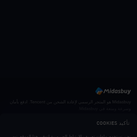
Midasbuy هو المتجر الرسمي لإعادة الشحن من Tencent. ادفع بأمان
وسرعة ومتعة في Midasbuy.
تأكيد COOKIES
اتبعنا
نحن نستخدم ملفات تعريف الارتباط الضرورية لتوفير هذا الموقع. نود