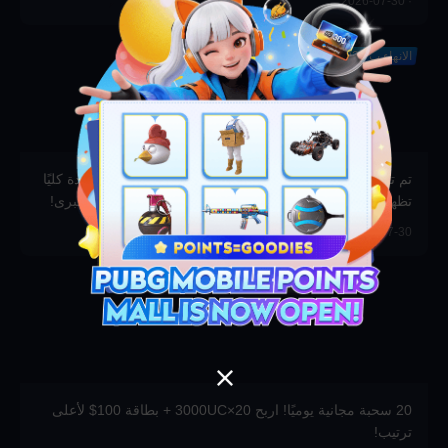
· 2026-07-30
الانهاء ب 2026-12-31
تم تحديث مجموعة جوائز سحب الرموز! عناصر نادرة وجديدة كليًا
تظهر لأول مرة بشكل مذهل—شارك الآن واربح الجوائز الكبرى!
Midasbuy · 2026-07-30
20 سحبة مجانية يوميًا! اربح 20×3000UC + بطاقة 100$ لأعلى
ترتيب!