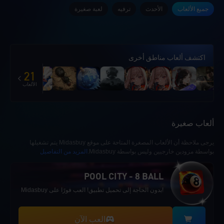
جميع الألعاب
الأحدث
ترفيه
لعبة صغيرة
اكتشف ألعاب مناطق أخرى
21
الألعاب
ألعاب صغيرة
يرجى ملاحظة أن الألعاب المصغرة المتاحة على موقع Midasbuy يتم تشغيلها
بواسطة مزودين خارجيين وليس بواسطة Midasbuy.
المزيد من التفاصيل
POOL CITY - 8 BALL
!بدون الحاجة إلى تحميل تطبيق! العب فورًا على Midasbuy
العب الآن