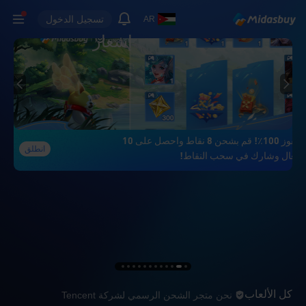
تسجيل الدخول
AR
إشعار
نسبة الفوز 100٪! قم بشحن 8 نقاط واحصل على 10
انطلق
. تعال وشارك في سحب النقاط!
نحن متجر الشحن الرسمي لشركة t
كل الألعاب
نحن متجر الشحن الرسمي لشركة Tencent