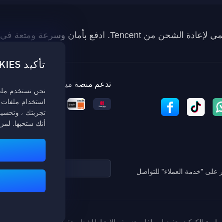
تأكيد COOKIES
تدعم منصة ميداس باي طرق الدفع
نحن نستخدم ملفات
استخدام ملفات 
تجربتك ، وتحسين 
أنك ستحبها. لمز
 على "خدمة العملاء" للتواصل