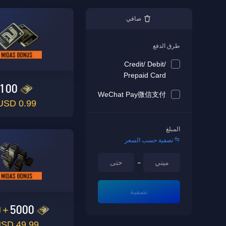
صافي
طرق الدفع
Credit/ Debit/
Prepaid Card
100
WeChat Pay微信支付
0.99 USD
المبلغ
تصفية حسب السعر
-
تصفية
0
5000
+
49.99 USD