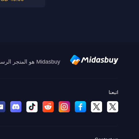
Midasbuy هو المتجر الرسمي لإعادة الشحن من Tencent. ادفع بأمان وسرعة ومتعة في Midasbuy.
اتبعنا