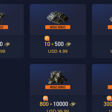
2%
0
10
500
+
9 USD
4.99 USD
8%
6%
800
10000
30
+
99.99 USD