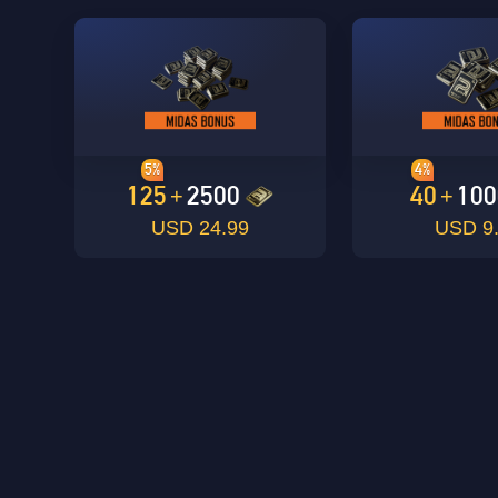
5%
4%
125
2500
40
100
+
+
24.99 USD
9.9