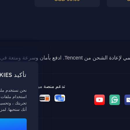
تأكيد COOKIES
تدعم منصة ميداس باي طرق الدفع
نحن نستخدم ملفات
استخدام ملفات 
تجربتك ، وتحسين 
أنك ستحبها. لمز