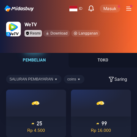
Masuk
ID
WeTV
Resmi
Download
Langganan
PEMBELIAN
TOKO
Saring
SALURAN PEMBAYARAN
coins
25
99
Rp 4.500
Rp 16.000