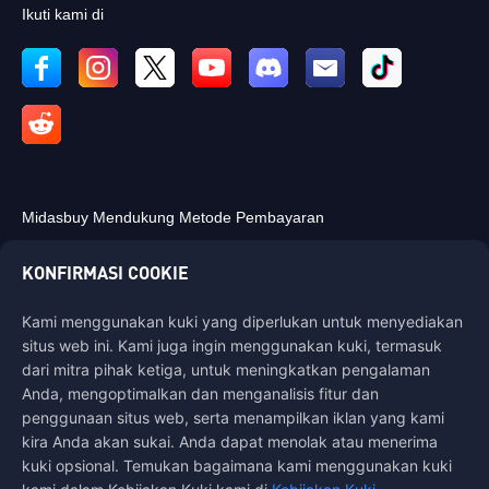
Ikuti kami di
Midasbuy Mendukung Metode Pembayaran
KONFIRMASI COOKIE
Kami menggunakan kuki yang diperlukan untuk menyediakan
situs web ini. Kami juga ingin menggunakan kuki, termasuk
Hubungi kami
dari mitra pihak ketiga, untuk meningkatkan pengalaman
Jika Anda membutuhkan bantuan, silakan hubungi kami dengan
Anda, mengoptimalkan dan menganalisis fitur dan
mengklik "Layanan Pelanggan" untuk menghubungi kami.
penggunaan situs web, serta menampilkan iklan yang kami
kira Anda akan sukai. Anda dapat menolak atau menerima
Pelayanan pelanggan
kuki opsional. Temukan bagaimana kami menggunakan kuki