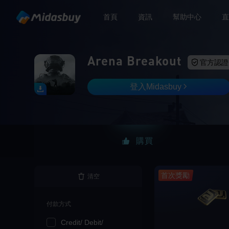
首頁
資訊
幫助中心
直
Arena Breakout
官方認證
登入Midasbuy
購買
首次獎勵
清空
付款方式
Credit/ Debit/