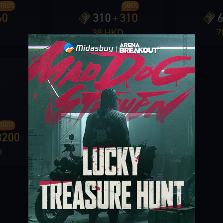
100%
100%
60
310
310
+
38 HKD
7
首次獎勵
100%
100%
3200
6500
6500
+
D
788 HKD