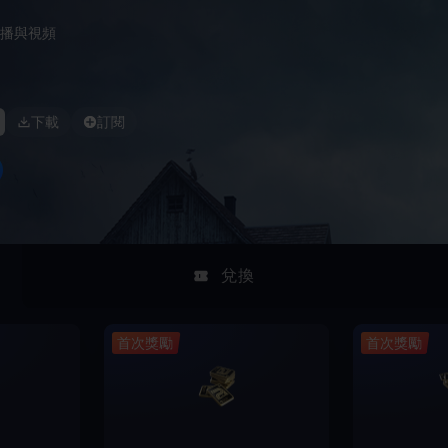
播與視頻
下載
訂閱
兌換
首次獎勵
首次獎勵