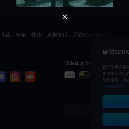
充值商店。安全、快速、乐趣支付，尽在Midasbuy。
確認COOK
Midasbuy支持的付款方式
我們使用必要的
來自第三方合作
使用情況，以
Cookie政策