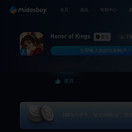
首頁
資訊
幫助中心
Honor of Kings
官方
下
100%中獎率！每充值8點券，獲
立即輸入您的玩家帳戶
結束於 2026-08-14
購買
購買 118 港元，節省高達 62 
100%中獎率！每充值8點券，獲