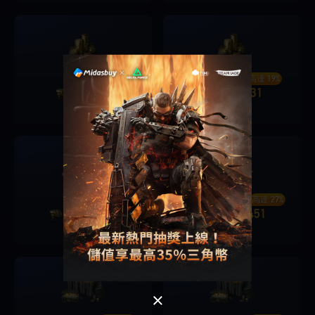
高達 18%
高達 19%
420
74
680
131
+
+
56 HKD
78 HKD
Singapore
OK
高達 25%
高達 27%
1280
315
1680
451
+
+
好的
158 HKD
188 HKD