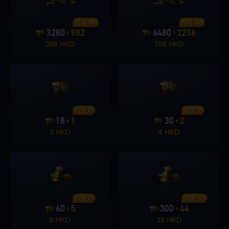
高達 30%
高達 35%
3280
982
6480
2236
+
+
388 HKD
788 HKD
高達 6%
高達 7%
18
1
30
2
+
+
3 HKD
4 HKD
高達 8%
高達 15%
60
5
300
44
+
+
8 HKD
38 HKD