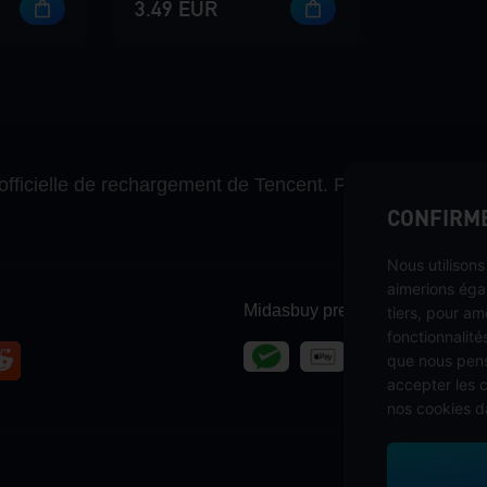
3.49 EUR
officielle de rechargement de Tencent. Payez en toute s
CONFIRME
Nous utilison
aimerions éga
Midasbuy prend en charge les
tiers, pour am
fonctionnalités
que nous pens
accepter les 
nos cookies d