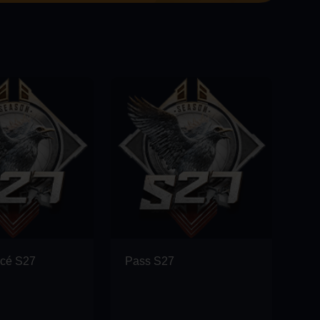
ncé S27
Pass S27