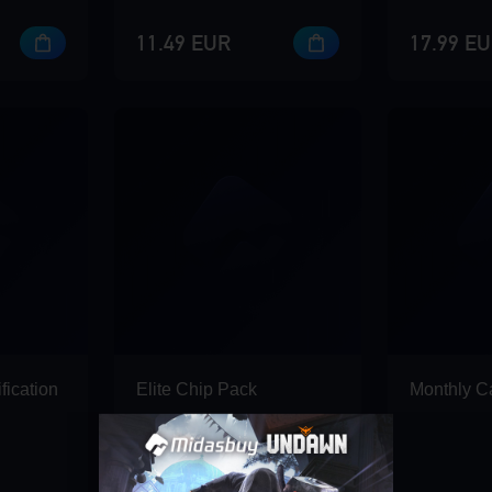
11.49 EUR
17.99 E
fication
Elite Chip Pack
Monthly C
Confirmer l'ID du joueur
POINTS VIP