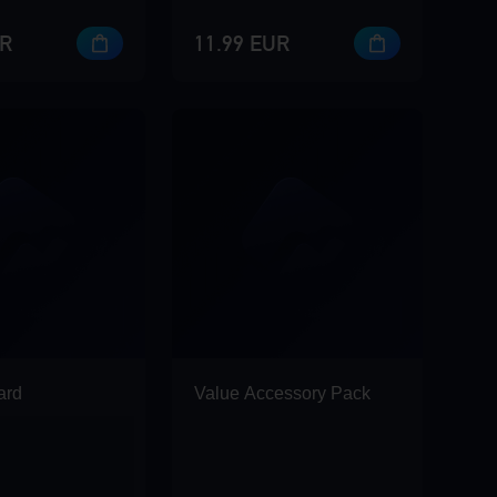
UR
11.99 EUR
ard
Value Accessory Pack