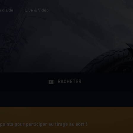
 d'aide
Live & Vidéo
RACHETER
points pour participer au tirage au sort !