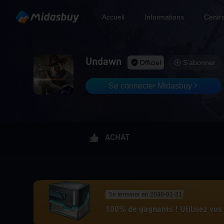
Accueil
Informations
Centre
Undawn
Officiel
S'abonner
Se connecter Midasbuy
ACHAT
Se terminer en 2030-01-31
100% de gagnants ! Utilisez vos 