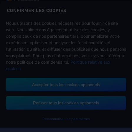
Midasbuy est la boutique officielle de recharge de Tencent.
CONFIRMER LES COOKIES
Payez en toute sécurité, rapidement et avec plaisir chez
Midasbuy.
Nous utilisons des cookies nécessaires pour fournir ce site
web. Nous aimerions également utiliser des cookies, y
compris ceux de nos partenaires tiers, pour améliorer votre
expérience, optimiser et analyser les fonctionnalités et
Suivez-nous sur
l'utilisation du site, et diffuser des publicités que nous pensons
vous plairont. Pour plus d'informations, veuillez vous référer à
notre politique de confidentialité.
Politique relative aux
cookies
Accepter tous les cookies optionnels
Midasbuy prend en charge les méthodes de paiement
Refuser tous les cookies optionnels
Vous avez obtenu 
Veuillez compléter 
Personnaliser les paramètres