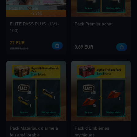
-9.96%
JUSQU'À 420 DE BONUS
Loading...
ELITE PASS PLUS（LV1-
Pack Premier achat
100)
27 EUR
0.89 EUR
29.99 EUR
Loading...
Loading...
Pack Matériaux d'arme à
Pack d'Emblèmes
Loading...
feu améliorable
mythiques