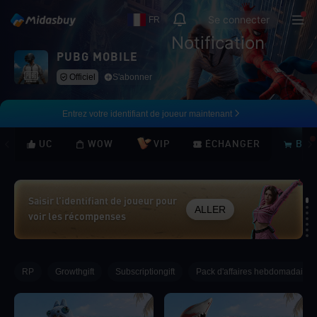
Se connecter
FR
Notification
PUBG MOBILE
Officiel
S'abonner
Entrez votre identifiant de joueur maintenant
UC
WOW
VIP
ÉCHANGER
BOU
Saisir l’identifiant de joueur pour
ALLER
voir les récompenses
Loading...
RP
Growthgift
Subscriptiongift
Pack d'affaires hebdomadaires