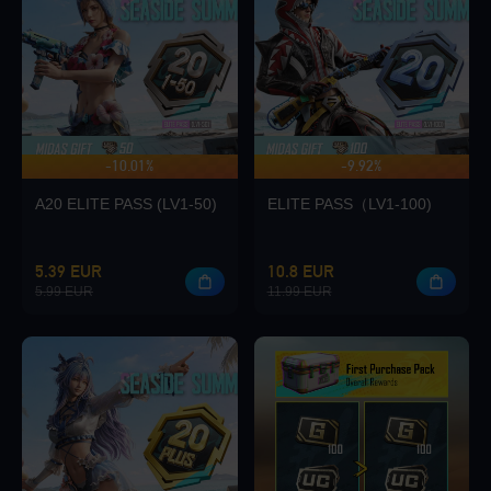
Loading...
-10.01%
-9.92%
JUSQU'À 140 DE BONUS
Loading...
A20 ELITE PASS (LV1-50)
ELITE PASS（LV1-100)
5.39 EUR
10.8 EUR
5.99 EUR
11.99 EUR
Loading...
Loading...