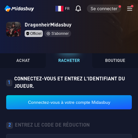
Se connecter
FR
DragonheirMidasbuy
Officiel
S'abonner
ACHAT
RACHETER
BOUTIQUE
CONNECTEZ-VOUS ET ENTREZ L'IDENTIFIANT DU
1
JOUEUR.
Connectez-vous à votre compte Midasbuy
2
ENTREZ LE CODE DE RÉDUCTION