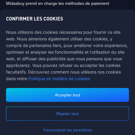
Midasbuy prend en charge les méthodes de paiement
CONFIRMER LES COOKIES
Nous utilisons des cookies nécessaires pour fournir ce site
web. Nous aimerions également utiliser des cookies, y
Contactez-nous
compris de partenaires tiers, pour améliorer votre expérience,
Si vous avez besoin d'aide, veuillez nous contacter en cliquant sur
optimiser et analyser les fonctionnalités et l'utilisation du site
"Service client" pour entrer en contact avec nous.
web, et diffuser des publicités que nous pensons que vous
apprécierez. Vous pouvez refuser ou accepter les cookies
Service client
facultatifs. Découvrez comment nous utilisons nos cookies
dans notre
Politique en matière de cookies
Accepter tout
Conditions d'utilisation
Politique de Confidentialité
Rejeter tout
Politique de Cookies
Préférence pour les cookies
COPYRIGHT © High Morale Developments Limited. TOUS DROITS
RÉSERVÉS.
Personnaliser les paramètres