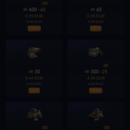
10%
600
60
60
+
Loading...
8.99 EUR
0.89 EUR
9.99 EUR
0.99 EUR
-10.01%
-10.1%
Loading...
8%
30
300
25
+
0.44 EUR
4.49 EUR
Loading...
0.49 EUR
4.99 EUR
-10.2%
-10.02%
Loading...
20%
28%