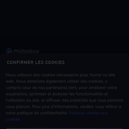
Midasbuy est la boutique officielle de recharge de Tencent.
CONFIRMER LES COOKIES
Payez en toute sécurité, rapidement et avec plaisir chez
Midasbuy.
Nous utilisons des cookies nécessaires pour fournir ce site
web. Nous aimerions également utiliser des cookies, y
compris ceux de nos partenaires tiers, pour améliorer votre
expérience, optimiser et analyser les fonctionnalités et
Suivez-nous sur
l'utilisation du site, et diffuser des publicités que nous pensons
vous plairont. Pour plus d'informations, veuillez vous référer à
notre politique de confidentialité.
Politique relative aux
cookies