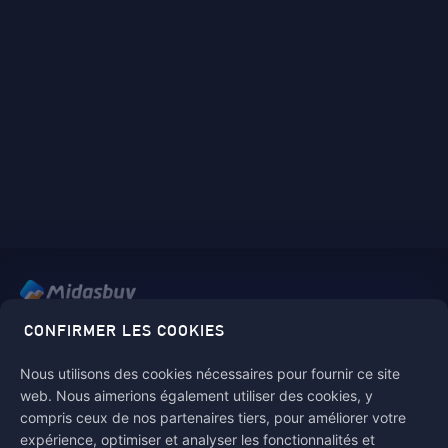
Midasbuy est la boutique officielle de recharge de Tencent.
CONFIRMER LES COOKIES
Payez en toute sécurité, rapidement et avec plaisir chez
Midasbuy.
Nous utilisons des cookies nécessaires pour fournir ce site
web. Nous aimerions également utiliser des cookies, y
compris ceux de nos partenaires tiers, pour améliorer votre
expérience, optimiser et analyser les fonctionnalités et
Suivez-nous sur