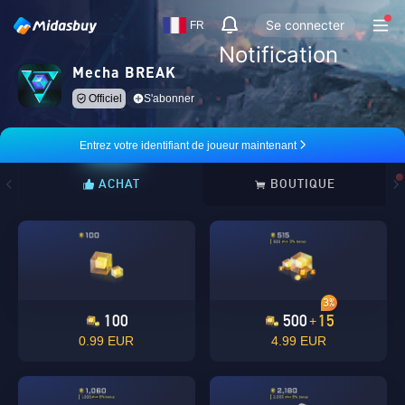
Se connecter
FR
Notification
Mecha BREAK
Officiel
S'abonner
Entrez votre identifiant de joueur maintenant
ACHAT
BOUTIQUE
3%
100
500
15
+
0.99 EUR
4.99 EUR