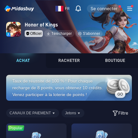
Se connecter
FR
Honor of Kings
Officiel
Télécharger
S'abonner
ACHAT
RACHETER
BOUTIQUE
Taux de réussite de 100 % ! Pour chaque
recharge de 8 points, vous obtenez 10 crédits.
GO
Venez participer à la loterie de points !
Filtre
CANAUX DE PAIEMENT
Jetons
Popular