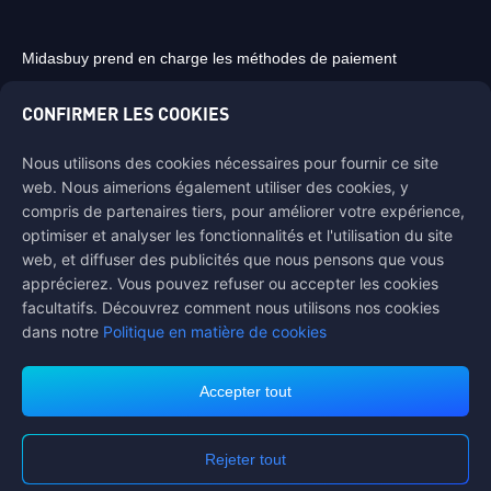
Midasbuy prend en charge les méthodes de paiement
CONFIRMER LES COOKIES
Nous utilisons des cookies nécessaires pour fournir ce site
web. Nous aimerions également utiliser des cookies, y
Contactez-nous
compris de partenaires tiers, pour améliorer votre expérience,
Si vous avez besoin d'aide, veuillez nous contacter en cliquant sur
optimiser et analyser les fonctionnalités et l'utilisation du site
"Service client" pour entrer en contact avec nous.
web, et diffuser des publicités que nous pensons que vous
apprécierez. Vous pouvez refuser ou accepter les cookies
Service client
facultatifs. Découvrez comment nous utilisons nos cookies
dans notre
Politique en matière de cookies
Accepter tout
Conditions d'utilisation
Politique de Confidentialité
Politique de Cookies
Rejeter tout
Préférence pour les cookies
COPYRIGHT © High Morale Developments Limited. TOUS DROITS