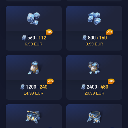
20%
20%
560
112
800
160
+
+
6.99 EUR
9.99 EUR
OK
Singapore
20%
20%
1200
240
2400
480
+
+
14.99 EUR
29.99 EUR
D'ACCORD