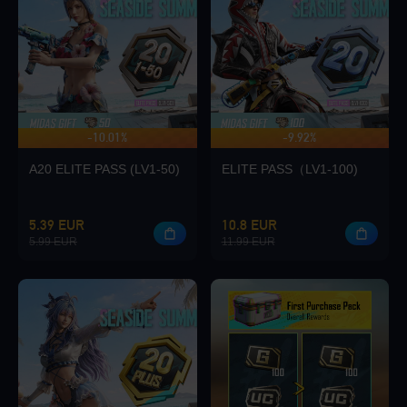
Loading...
-10.01%
-9.92%
HASTA 140 BONO
Loading...
A20 ELITE PASS (LV1-50)
ELITE PASS（LV1-100)
5.39 EUR
10.8 EUR
5.99 EUR
11.99 EUR
Loading...
Loading...