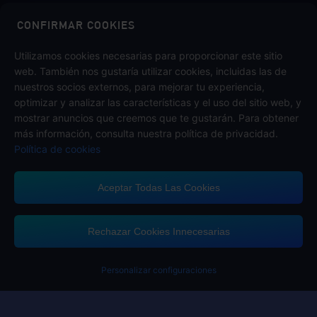
Midasbuy es la tienda oficial de recargas de Tencent. Paga de
forma segura, rápida y divertida en Midasbuy.
CONFIRMAR COOKIES
Utilizamos cookies necesarias para proporcionar este sitio
web. También nos gustaría utilizar cookies, incluidas las de
Síguenos en
nuestros socios externos, para mejorar tu experiencia,
optimizar y analizar las características y el uso del sitio web, y
mostrar anuncios que creemos que te gustarán. Para obtener
más información, consulta nuestra política de privacidad.
Política de cookies
Aceptar Todas Las Cookies
Midasbuy admite métodos de pago
Rechazar Cookies Innecesarias
Conseguiste U
¡Por favor, compl
Personalizar configuraciones
Contáctanos
Si necesitas ayuda, por favor contáctanos haciendo clic en "Servicio al
Cliente" para comunicarte con nosotros.