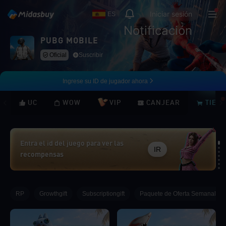
Iniciar sesión
ES
Notificación
PUBG MOBILE
Oficial
Suscribir
Ingrese su ID de jugador ahora
UC
WOW
VIP
CANJEAR
TIEN
Entra el id del juego para ver las
IR
recompensas
Loading...
RP
Growthgift
Subscriptiongift
Paquete de Oferta Semanal