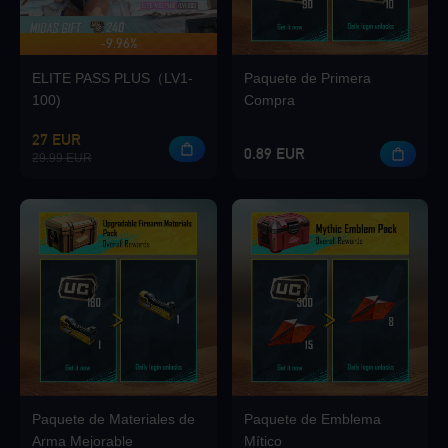
-9.96%
HASTA 420 BONO
Loading...
ELITE PASS PLUS（LV1-
Paquete de Primera
100)
Compra
27 EUR
0.89 EUR
29.99 EUR
Loading...
Loading...
Paquete de Materiales de
Paquete de Emblema
Loading...
Arma Mejorable
Mítico