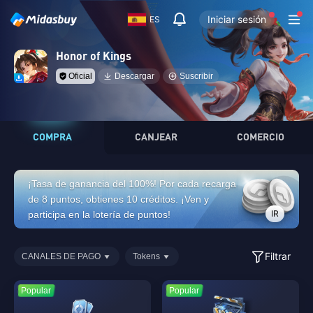
Iniciar sesión
ES
Honor of Kings
Oficial
Descargar
Suscribir
COMPRA
CANJEAR
COMERCIO
¡Tasa de ganancia del 100%! Por cada recarga
de 8 puntos, obtienes 10 créditos. ¡Ven y
IR
participa en la lotería de puntos!
Filtrar
CANALES DE PAGO
Tokens
Popular
Popular