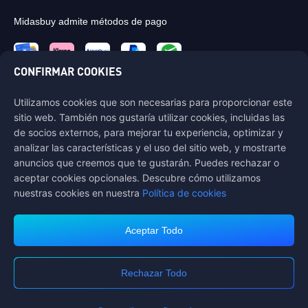
Midasbuy admite métodos de pago
CONFIRMAR COOKIES
Utilizamos cookies que son necesarias para proporcionar este
Contáctenos
sitio web. También nos gustaría utilizar cookies, incluidas las
Si necesitas ayuda, por favor contáctanos haciendo clic en "Servicio al
de socios externos, para mejorar tu experiencia, optimizar y
Cliente" para comunicarte con nosotros.
analizar las características y el uso del sitio web, y mostrarte
anuncios que creemos que te gustarán. Puedes rechazar o
Servicio al Cliente
aceptar cookies opcionales. Descubre cómo utilizamos
nuestras cookies en nuestra
Política de cookies
Aceptar Todo
Terms of Service
Política de privacidad
Polítca de Cookie
Preferencia de Cookies
Rechazar Todo
DERECHOS DE AUTOR © High Morale Developments Limited. TODOS
LOS DERECHOS RESERVADOS.