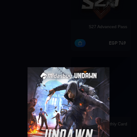
S27 Advanced Pass
749 EGP
Singapore
OK
Monthly Card