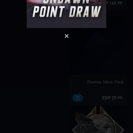
نعم
149.99 EGP
Ravens Value Pack
29.99 EGP