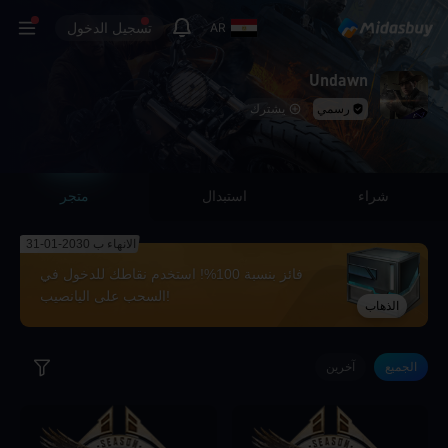
تسجيل الدخول
AR
Undawn
رسمي
يشترك
شراء
استبدال
متجر
الانهاء ب 2030-01-31
فائز بنسبة 100%! استخدم نقاطك للدخول في
السحب على اليانصيب!
الذهاب
الجميع
آخرين