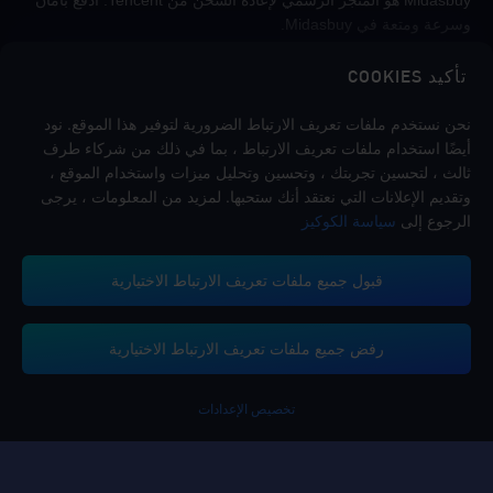
Midasbuy هو المتجر الرسمي لإعادة الشحن من Tencent. ادفع بأمان
وسرعة ومتعة في Midasbuy.
تأكيد COOKIES
اتبعنا
نحن نستخدم ملفات تعريف الارتباط الضرورية لتوفير هذا الموقع. نود
أيضًا استخدام ملفات تعريف الارتباط ، بما في ذلك من شركاء طرف
ثالث ، لتحسين تجربتك ، وتحسين وتحليل ميزات واستخدام الموقع ،
وتقديم الإعلانات التي نعتقد أنك ستحبها. لمزيد من المعلومات ، يرجى
الرجوع إلى
سياسة الكوكيز
قبول جميع ملفات تعريف الارتباط الاختيارية
تدعم منصة ميداس باي طرق الدفع
رفض جميع ملفات تعريف الارتباط الاختيارية
تخصيص الإعدادات
Contact us.
إذا كنت بحاجة إلى أي مساعدة، يرجى التواصل معنا عن طريق النقر على "خدمة
العملاء" للتواصل معنا.