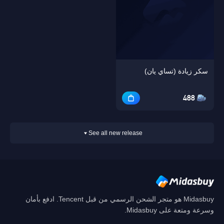
سكر زيادة (تساي يان)
488
See all new release
Midasbuy هو متجر الشحن الرسمي من قبل Tencent. ادفع بأمان
وسرعة ومتعة على Midasbuy.