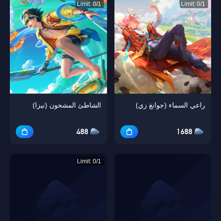
Limit: 0/1
Limit: 0/1
راعي السماء (جوانغ زي)
الشاطئ المشحون (نيزا)
488
1688
Limit: 0/1