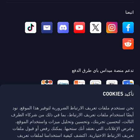
اتبعنا
تدعم منصة ميداس باي طرق الدفع
تأكيد COOKIES
نحن نستخدم ملفات تعريف الارتباط الضرورية لتوفير هذا الموقع. نود
اتصل بنا
أيضًا استخدام ملفات تعريف الارتباط، بما في ذلك من شركاء الطرف
إذا كنت بحاجة إلى أي مساعدة، يرجى التواصل معنا عن طريق النقر على "خدمة
الثالث، لتحسين تجربتك، وتحسين وتحليل ميزات واستخدام الموقع،
العملاء" للتواصل معنا.
وعرض الإعلانات التي نعتقد أنك ستحبها. يمكنك رفض أو قبول ملفات
تعريف الارتباط الاختيارية. اكتشف كيفية استخدامنا لملفات تعريف
خدمة الزبائن