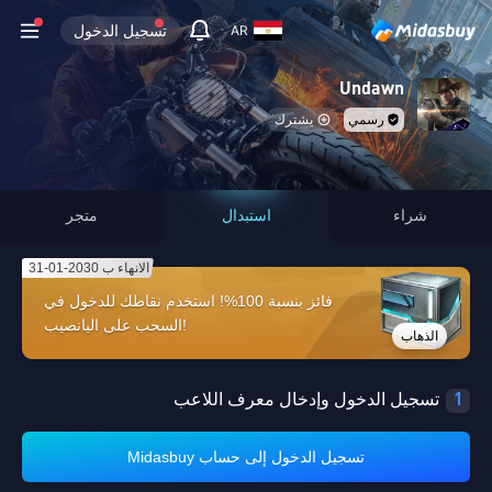
تسجيل الدخول
AR
Undawn
رسمي
يشترك
شراء
استبدال
متجر
الانهاء ب 2030-01-31
فائز بنسبة 100%! استخدم نقاطك للدخول في
السحب على اليانصيب!
الذهاب
1
تسجيل الدخول وإدخال معرف اللاعب
تسجيل الدخول إلى حساب Midasbuy