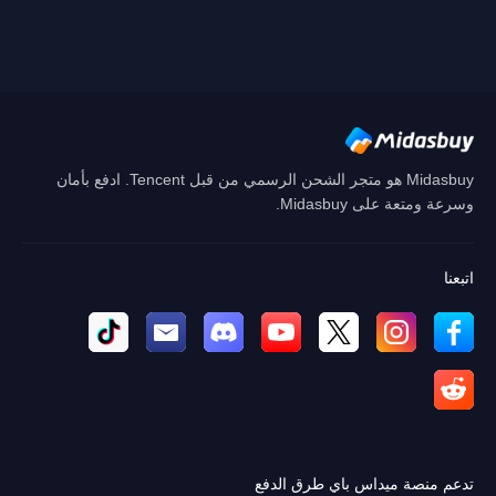
إلغاء
نعم
Midasbuy هو متجر الشحن الرسمي من قبل Tencent. ادفع بأمان
وسرعة ومتعة على Midasbuy.
اتبعنا
تدعم منصة ميداس باي طرق الدفع