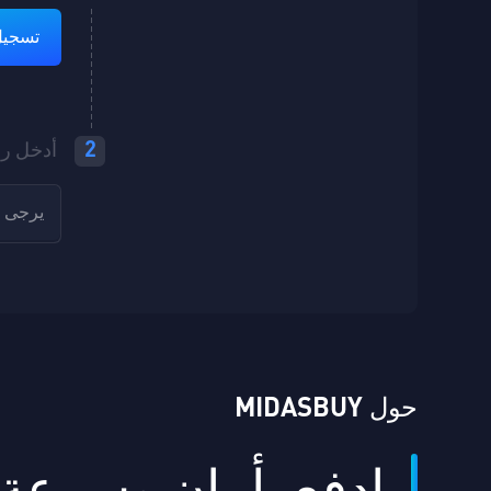
تسجيل ا
2
أدخل رم
حول MIDASBUY