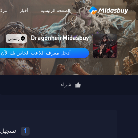
الصفحة الرئيسية
أخبار
مركز
DragonheirMidasbuy
رسمي
أدخل معرف اللاعب الخاص بك الآن
شراء
1
تسجيل 