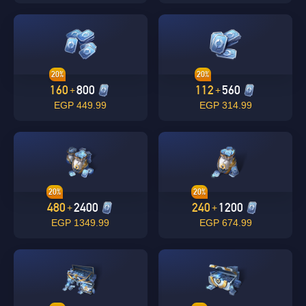
20%
20%
160
800
112
560
+
+
449.99 EGP
314.99 EGP
Singapore
OK
20%
20%
نعم
480
2400
240
1200
+
+
1349.99 EGP
674.99 EGP