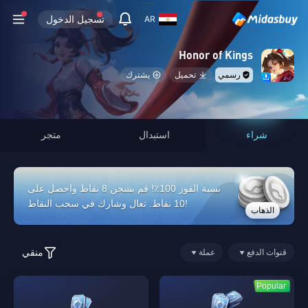
تسجيل الدخول
AR
Honor of Kings
رسمي
تحميل
يشترك
شراء
استبدال
متجر
نسبة الفوز 100٪! قم بشحن 8 نقاط واحصل على
10 نقاط. تعال وشارك في سحب النقاط!
الذهاب
منقي
قنوات الدفع
عملة
Popular