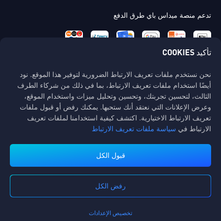
تدعم منصة ميداس باي طرق الدفع
تأكيد COOKIES
نحن نستخدم ملفات تعريف الارتباط الضرورية لتوفير هذا الموقع. نود
اتصل بنا
أيضًا استخدام ملفات تعريف الارتباط، بما في ذلك من شركاء الطرف
إذا كنت بحاجة إلى أي مساعدة، يرجى التواصل معنا عن طريق النقر على "خدمة
الثالث، لتحسين تجربتك، وتحسين وتحليل ميزات واستخدام الموقع،
العملاء" للتواصل معنا.
وعرض الإعلانات التي نعتقد أنك ستحبها. يمكنك رفض أو قبول ملفات
تعريف الارتباط الاختيارية. اكتشف كيفية استخدامنا لملفات تعريف
خدمة الزبائن
الارتباط في
سياسة ملفات تعريف الارتباط
قبول الكل
رفض الكل
شروط الخدمة
سياسة الخصوصية
سياسة Cookies
تفضيل ملفات تعريف الارتباط
إشعار حقوق النشر©High Morale Developments Limited. حفظت جميع الحقوق
تخصيص الإعدادات