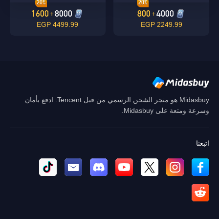
20%
20%
1600
8000
800
4000
+
+
4499.99 EGP
2249.99 EGP
Midasbuy هو متجر الشحن الرسمي من قبل Tencent. ادفع بأمان
وسرعة ومتعة على Midasbuy.
اتبعنا