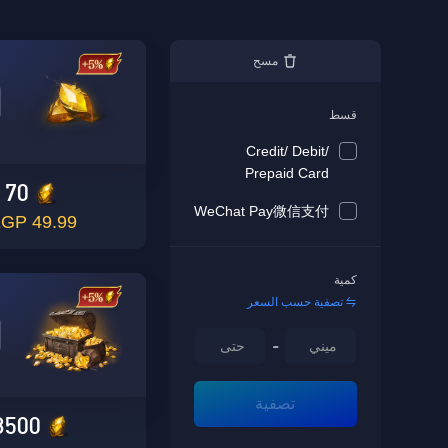
مسح
قسط
Credit/ Debit/
Prepaid Card
70
WeChat Pay微信支付
49.99 EGP
كمية
تصفية حسب السعر
-
تصفية
3500