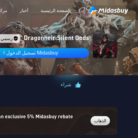
الصفحة الرئيسية
أخبار
مركز
Dragonheir:Silent Gods
رسمي
Midasbuy تسجيل الدخول
شراء
 an exclusive 5% Midasbuy rebate
الذهاب
)