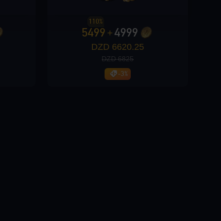
110%
5499
4999
+
6620.25 DZD
6825 DZD
-3%