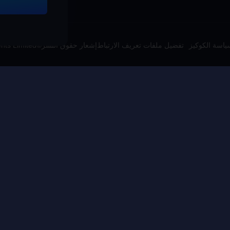
ياسة الكوكيز
تفضيل ملفات تعريف الارتباط
إشعار حقوق النشر©High Morale Developments Limited. حفظت جميع الحقوق