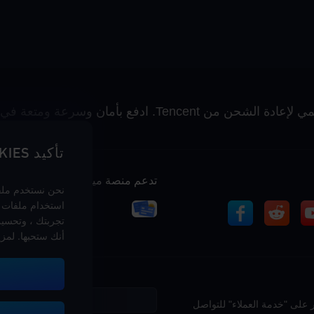
تأكيد COOKIES
تدعم منصة ميداس باي طرق الدفع
نحن نستخدم ملفات
استخدام ملفات 
تجربتك ، وتحسين 
أنك ستحبها. لمز
 على "خدمة العملاء" للتواصل