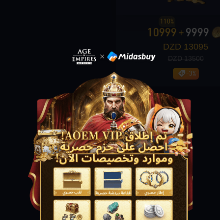
110%
10999
9999
+
13095 DZD
13500 DZD
-3%