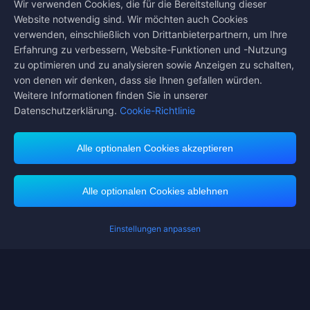
Wir verwenden Cookies, die für die Bereitstellung dieser
Website notwendig sind. Wir möchten auch Cookies
verwenden, einschließlich von Drittanbieterpartnern, um Ihre
Folge uns auf
Erfahrung zu verbessern, Website-Funktionen und -Nutzung
zu optimieren und zu analysieren sowie Anzeigen zu schalten,
von denen wir denken, dass sie Ihnen gefallen würden.
Weitere Informationen finden Sie in unserer
Datenschutzerklärung.
Cookie-Richtlinie
Alle optionalen Cookies akzeptieren
Midasbuy unterstützt Zahlungsmethoden
Alle optionalen Cookies ablehnen
Einstellungen anpassen
Contact us.
Wenn Sie Hilfe benötigen, kontaktieren Sie uns bitte, indem Sie auf
"Kundenservice" klicken, um mit uns in Kontakt zu treten.
Kundendienst