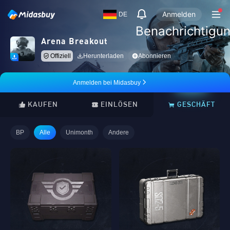
Anmelden
DE
Benachrichtigu
Arena Breakout
Offiziell
Herunterladen
Abonnieren
Anmelden bei Midasbuy
KAUFEN
EINLÖSEN
GESCHÄFT
BP
Alle
Unimonth
Andere