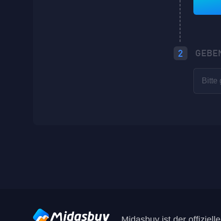
2
GEBEN
Midasbuy ist der offiziel