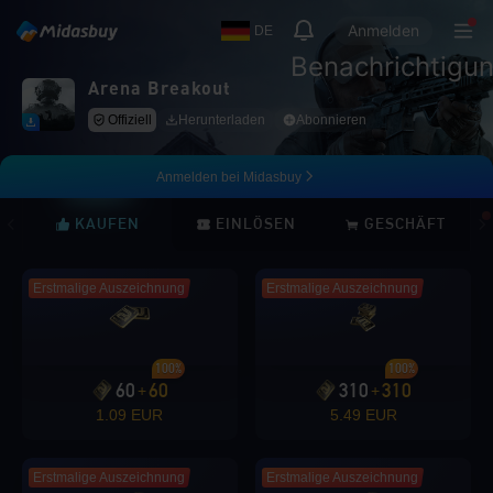
Anmelden
DE
Benachrichtigu
Arena Breakout
Offiziell
Herunterladen
Abonnieren
Anmelden bei Midasbuy
KAUFEN
EINLÖSEN
GESCHÄFT
Erstmalige Auszeichnung
Erstmalige Auszeichnung
100%
100%
60
60
310
310
+
+
1.09 EUR
5.49 EUR
Erstmalige Auszeichnung
Erstmalige Auszeichnung