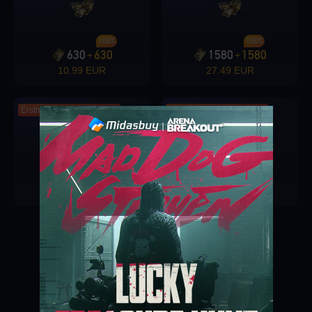
100%
100%
630
630
1580
1580
+
+
10.99 EUR
27.49 EUR
Erstmalige Auszeichnung
Erstmalige Auszeichnung
100%
100%
3200
3200
6500
6500
+
+
54.9 EUR
108.99 EUR