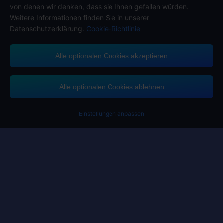
von denen wir denken, dass sie Ihnen gefallen würden.
Weitere Informationen finden Sie in unserer
Datenschutzerklärung.
Cookie-Richtlinie
Alle optionalen Cookies akzeptieren
Midasbuy unterstützt Zahlungsmethoden
Alle optionalen Cookies ablehnen
Einstellungen anpassen
Contact us.
Wenn Sie Hilfe benötigen, kontaktieren Sie uns bitte, indem Sie auf
"Kundenservice" klicken, um mit uns in Kontakt zu treten.
Kundendienst